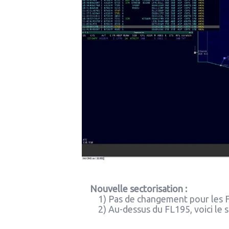
Nouvelle sectorisation :
1) Pas de changement pour les FIRS d
2) Au-dessus du FL195, voici le sc