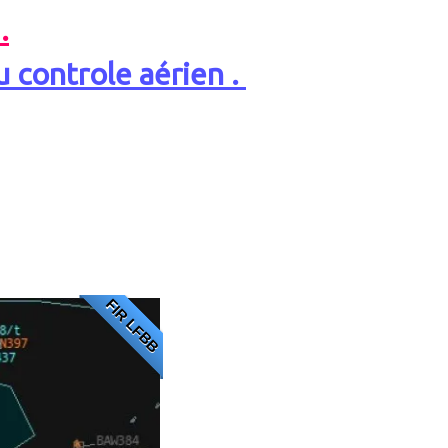
.
u controle aérien .
FIR LFBB