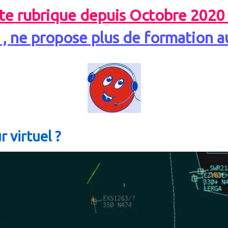
tte rubrique depuis Octobre 2020 
t , ne propose plus de formation a
ur
virtuel ?