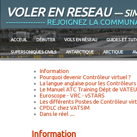
VOLER EN RESEAU
--- 
---------------- REJOIGNEZ LA COM
ACCEUIL
DÉBUTER
VOLS EN RÉSEAU
GUIDES ET TUT
SUPERSONIQUES CIVILS
ANTARCTIQUE
ARCTIQUE
A
Information
Pourquoi devenir Contrôleur virtuel ?
La langue anglaise pour les Contrôleurs
Le Manuel ATC Training Dépt de VATE
Euroscope - VRC - vSTARS
Les différents Postes de Contrôleur vir
CPDLC chez VATSIM
Dans le réel ....
Information