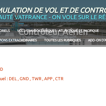
SIMULATION DE VOL ET DE CONTR
MUNAUTÉ VATFRANCE - ON VOLE SUR LE R
Contrôleur Aérien
ORIELS
VOLS TRANSOCÉANIQUES : ATLANTIQUE ET PACIFIQUE
VIONS EXTRAORDINAIRES
TOUTES LES RUBRIQUES
ADD-ON D'
UD
tuel : DEL , GND , TWR , APP , CTR