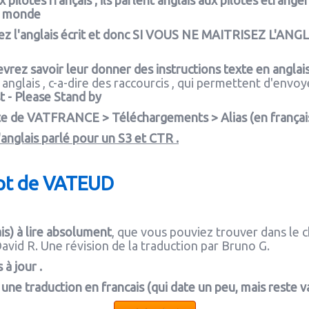
 pilotes français ; ils parlent anglais aux pilotes étranger
le monde
z l'anglais écrit et donc SI VOUS NE MAITRISEZ L'ANGLA
vrez savoir leur donner des instructions texte en anglais
anglais , c-a-dire des raccourcis , qui permettent d'env
t - Please Stand by
ite de VATFRANCE > Téléchargements > Alias (en français 
l'anglais parlé pour un S3 et CTR .
pt de
VATEUD
is) à lire absolument
, que vous pouviez trouver dans le 
avid R. Une révision de la traduction par Bruno G.
à jour .
ne traduction en francais (qui date un peu, mais reste va